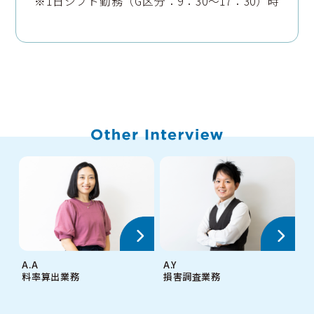
※1日シフト勤務（G区分：9：30～17：30）時
A.A
A.Y
M
料率算出業務
損害調査業務