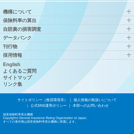
機構について
保険料率の算出
自賠責の損害調査
データバンク
刊行物
採用情報
English
よくあるご質問
サイトマップ
リンク集
サイトポリシー（推奨環境等）
｜
個人情報の取扱いについて
｜
公式SNS運用ポリシー
｜
本部へのお問い合わせ
損害保険料率算出機構
Copyright© General Insurance Rating Organization of Japan.
すべての著作権は損害保険料率算出機構に帰属します。