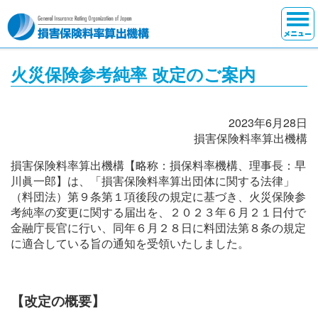
HOME
火災保険参考純率 改定のご案内
ニュースリリース
報道機関の皆さまへ
2023年6月28日
損害保険料率算出機構
機構について
損害保険料率算出機構【略称：損保料率機構、理事長：早
川眞一郎】は、「損害保険料率算出団体に関する法律」
保険料率の算出
（料団法）第９条第１項後段の規定に基づき、火災保険参
考純率の変更に関する届出を、２０２３年６月２１日付で
金融庁長官に行い、同年６月２８日に料団法第８条の規定
自賠責の損害調査
に適合している旨の通知を受領いたしました。
データバンク
【改定の概要】
刊行物