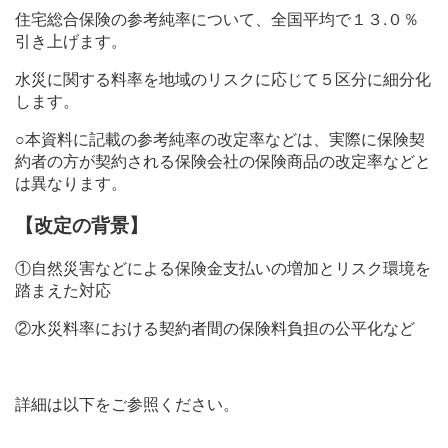
住宅総合保険の参考純率について、全国平均で１３.０％
引き上げます。
採用情報
水災に関する料率を地域のリスクに応じて５区分に細分化
English
します。
○本資料に記載の参考純率の改定率などは、実際に保険契
よくあるご質問
約者の方が契約される保険会社の保険商品の改定率などと
は異なります。
サイトマップ
【改定の背景】
リンク集
①
自然災害などによる保険金支払いの増加とリスク環境を
踏まえた対応
②
水災料率における契約者間の保険料負担の公平化など
損害保険料率算出機構
公式インスタグラム
詳細は以下をご参照ください。
インスタグラム
バックナンバーはこちら