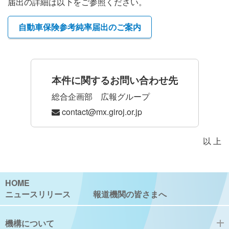
届出の詳細は以下をご参照ください。
採用情報
自動車保険参考純率届出のご案内
English
よくあるご質問
本件に関するお問い合わせ先
総合企画部 広報グループ
サイトマップ
contact@mx.giroj.or.jp
リンク集
以 上
損害保険料率算出機構
HOME
公式インスタグラム
ニュースリリース
報道機関の皆さまへ
インスタグラム
機構について
バックナンバーはこちら