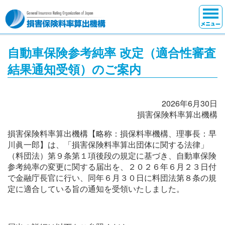
HOME
自動車保険参考純率 改定（適合性審査
ニュースリリース
結果通知受領）のご案内
報道機関の皆さまへ
2026年6月30日
機構について
損害保険料率算出機構
損害保険料率算出機構【略称：損保料率機構、理事長：早
保険料率の算出
川眞一郎】は、「損害保険料率算出団体に関する法律」
（料団法）第９条第１項後段の規定に基づき、自動車保険
自賠責の損害調査
参考純率の変更に関する届出を、２０２６年６月２３日付
で金融庁長官に行い、同年６月３０日に料団法第８条の規
定に適合している旨の通知を受領いたしました。
データバンク
刊行物