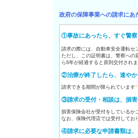
政府の保障事業への請求にあ
①
事故にあったら、すぐ警察
請求の際には、自動車安全運転セ
ただし、この証明書は、警察への
ら5年が経過すると原則交付され
②
治療が終了したら、速やか
∗
請求できる期間が限られています
③
請求の受付・相談は、損害
損害保険会社が受付をしているか
なお、保険代理店では受付してお
④
請求に必要な申請書類は、