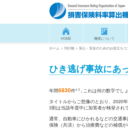
HOME
機構について
ホーム
刊行物
安心・安全のためのお役立ちコ
ひき逃げ事故にあ
6830
※１
年間
件
､これは何の数字でしょ
タイトルからご想像のとおり、2020
3割は当該年度中に加害者が検挙され
通常、自動車にひかれるなどの交通事
保険（共済）から治療費などの補償が