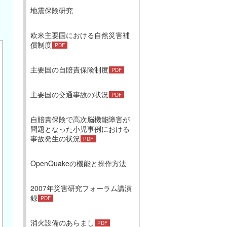
地震保険研究
欧米主要国における自然災害補
償制度
主要国の自賠責保険制度
主要国の交通事故の状況
自賠責保険で高次脳機能障害が
問題となった小児事例における
事故発生の状況
OpenQuakeの機能と操作方法
2007年災害研究フォーラム講演
録
消火設備のあらまし