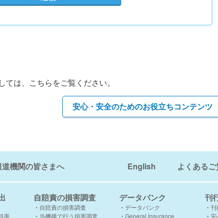
しては、こちらをご覧ください。
安心・安全のためのお役立ちコンテンツ
報道機関の皆さまへ
English
よくあるご
出
自賠責の損害調査
データバンク
刊
自賠責の損害調査
データバンク
刊
料率
当機構で行う損害調査
General Insurance
安